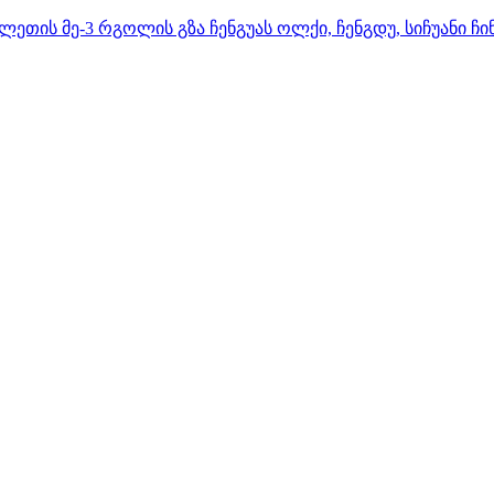
ლეთის მე-3 რგოლის გზა ჩენგუას ოლქი, ჩენგდუ, სიჩუანი ჩი