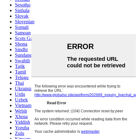
Sesotho
Sinhala
Slovak
Slovenian
Somali
Samoan
Scots Gaelic
Shona
Sindhi
Sundanese
Swahili
Tajik
Tamil
Telugu
Thai
Ukrainian
Urdu
Uzbek
Vietnamese
Welsh
Xhosa
Yiddish
Yoruba
Zulu
Kinyarwanda