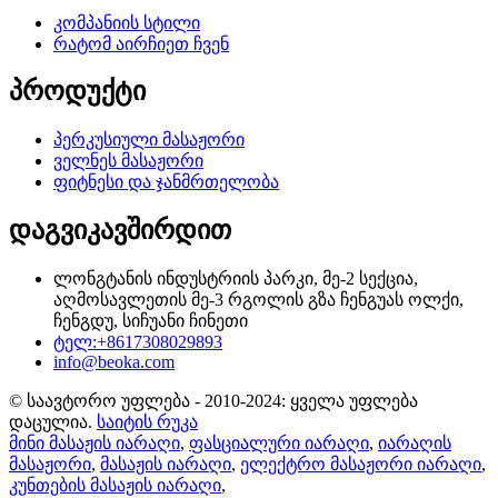
კომპანიის სტილი
რატომ აირჩიეთ ჩვენ
პროდუქტი
პერკუსიული მასაჟორი
ველნეს მასაჟორი
ფიტნესი და ჯანმრთელობა
დაგვიკავშირდით
ლონგტანის ინდუსტრიის პარკი, მე-2 სექცია,
აღმოსავლეთის მე-3 რგოლის გზა ჩენგუას ოლქი,
ჩენგდუ, სიჩუანი ჩინეთი
ტელ:+8617308029893
info@beoka.com
© საავტორო უფლება - 2010-2024: ყველა უფლება
დაცულია.
საიტის რუკა
მინი მასაჟის იარაღი
,
ფასციალური იარაღი
,
იარაღის
მასაჟორი
,
მასაჟის იარაღი
,
ელექტრო მასაჟორი იარაღი
,
კუნთების მასაჟის იარაღი
,