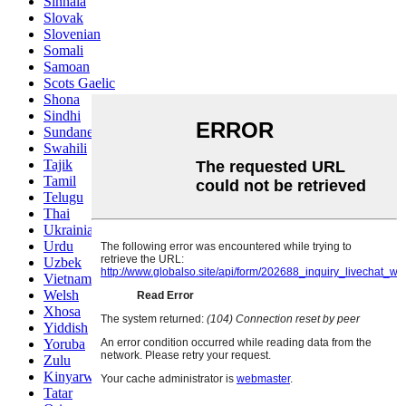
Sinhala
Slovak
Slovenian
Somali
Samoan
Scots Gaelic
Shona
Sindhi
Sundanese
Swahili
Tajik
Tamil
Telugu
Thai
Ukrainian
Urdu
Uzbek
Vietnamese
Welsh
Xhosa
Yiddish
Yoruba
Zulu
Kinyarwanda
Tatar